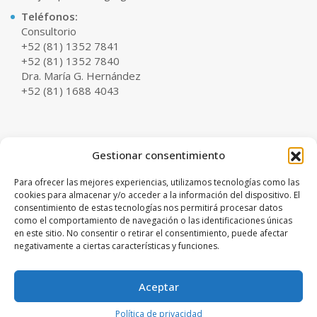
Teléfonos:
Consultorio
+52 (81) 1352 7841
+52 (81) 1352 7840
Dra. María G. Hernández
+52 (81) 1688 4043
Coordinación Médica:
Gestionar consentimiento
English Spoken
Sady Lozano
Para ofrecer las mejores experiencias, utilizamos tecnologías como las
+52 (81) 1917 5732
cookies para almacenar y/o acceder a la información del dispositivo. El
consentimiento de estas tecnologías nos permitirá procesar datos
Horario:
como el comportamiento de navegación o las identificaciones únicas
Lunes a Viernes
en este sitio. No consentir o retirar el consentimiento, puede afectar
10:00am - 07:00pm
negativamente a ciertas características y funciones.
Sábados
10:00am - 02:00pm
Aceptar
© 2025 CIRUJANA PLASTICA MG | Todos los Derechos Reservados |
Política de privacidad
Aviso de Privacidad