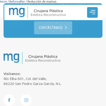
Inicio
/
Beforeafter
/
Reducción de mamas
¿Buscas una cirugía estética?
¡Ponte en contacto con Nosotros!
CONTÁCTANOS
Visítanos:
Río Elba 601, Col. del Valle,
66220 San Pedro Garza García, N.L.