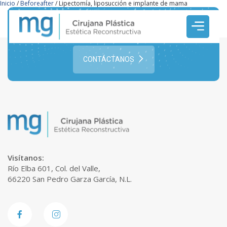
Inicio
/
Beforeafter
/
Lipectomía, liposucción e implante de mama
¿Buscas una cirugía estética?
¡Ponte en contacto con Nosotros!
CONTÁCTANOS
Visítanos:
Río Elba 601, Col. del Valle,
66220 San Pedro Garza García, N.L.