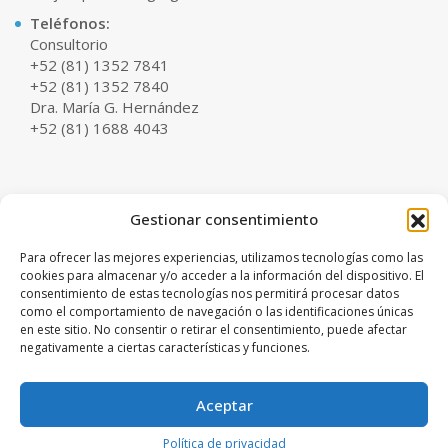
Teléfonos:
Consultorio
+52 (81) 1352 7841
+52 (81) 1352 7840
Dra. María G. Hernández
+52 (81) 1688 4043
Coordinación Médica:
Gestionar consentimiento
English Spoken
Sady Lozano
Para ofrecer las mejores experiencias, utilizamos tecnologías como las
+52 (81) 1917 5732
cookies para almacenar y/o acceder a la información del dispositivo. El
consentimiento de estas tecnologías nos permitirá procesar datos
Horario:
como el comportamiento de navegación o las identificaciones únicas
Lunes a Viernes
en este sitio. No consentir o retirar el consentimiento, puede afectar
10:00am - 07:00pm
negativamente a ciertas características y funciones.
Sábados
10:00am - 02:00pm
Aceptar
© 2025 CIRUJANA PLASTICA MG | Todos los Derechos Reservados |
Política de privacidad
Aviso de Privacidad