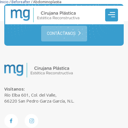
Inicio
/
Beforeafter
/
Abdominoplastia
¿Buscas una cirugía estética?
¡Ponte en contacto con Nosotros!
CONTÁCTANOS
Visítanos:
Río Elba 601, Col. del Valle,
66220 San Pedro Garza García, N.L.