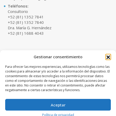
Teléfonos:
Consultorio
+52 (81) 1352 7841
+52 (81) 1352 7840
Dra. María G. Hernández
+52 (81) 1688 4043
Coordinación Médica:
Gestionar consentimiento
English Spoken
Sady Lozano
Para ofrecer las mejores experiencias, utilizamos tecnologías como las
+52 (81) 1917 5732
cookies para almacenar y/o acceder a la información del dispositivo. El
consentimiento de estas tecnologías nos permitirá procesar datos
Horario:
como el comportamiento de navegación o las identificaciones únicas
Lunes a Viernes
en este sitio. No consentir o retirar el consentimiento, puede afectar
10:00am - 07:00pm
negativamente a ciertas características y funciones.
Sábados
10:00am - 02:00pm
Aceptar
© 2025 CIRUJANA PLASTICA MG | Todos los Derechos Reservados |
Política de privacidad
Aviso de Privacidad